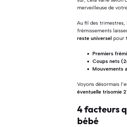
sûr, cela varie selo
merveilleuse de votre
Au fil des trimestres
frémissements laissen
reste universel
pour t
Premiers frém
Coups nets (2
Mouvements am
Voyons désormais l’es
éventuelle trisomie 2
4 facteurs q
bébé