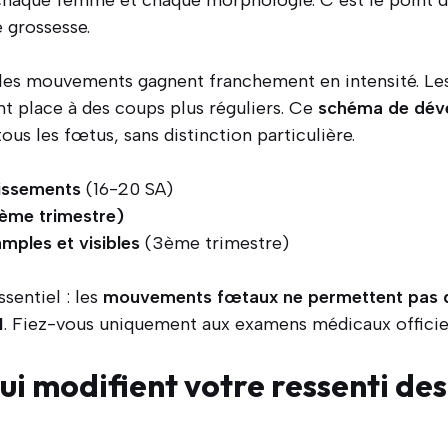
n chaque femme et chaque morphologie. C’est le point 
 grossesse.
, les mouvements gagnent franchement en intensité. Les
t place à des coups plus réguliers. Ce
schéma de dév
ous les fœtus, sans distinction particulière.
issements
(16-20 SA)
ème trimestre)
ples et visibles
(3ème trimestre)
sentiel : les
mouvements fœtaux ne permettent pas d
1
. Fiez-vous uniquement aux examens médicaux officiel
ui modifient votre ressenti de