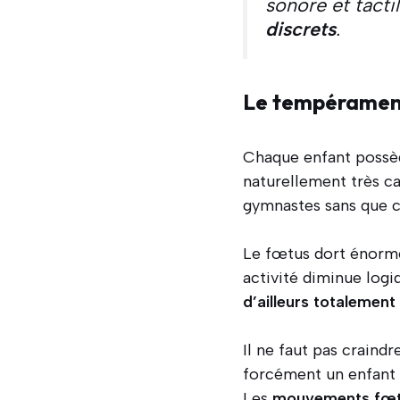
sonore et tacti
discrets
.
Le tempérament
Chaque enfant possè
naturellement très ca
gymnastes sans que c
Le fœtus dort énormé
activité diminue log
d’ailleurs totalemen
Il ne faut pas craind
forcément un enfant 
Les
mouvements fœtau