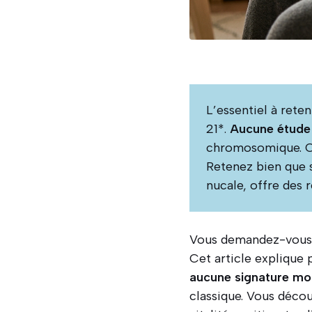
L’essentiel à rete
21*.
Aucune étude 
chromosomique. C
Retenez bien que 
nucale, offre des r
Vous demandez-vous s
Cet article explique
aucune signature mot
classique. Vous décou