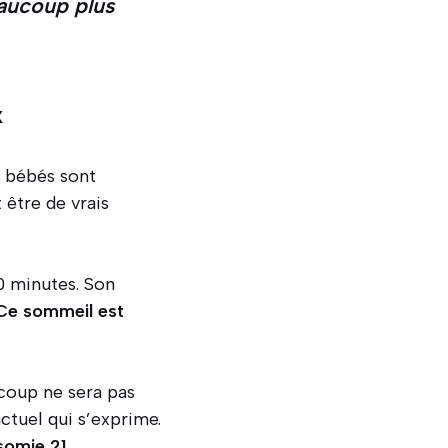
aucoup plus
x
s bébés sont
 être de vrais
0 minutes. Son
Ce sommeil est
ucoup ne sera pas
tuel qui s’exprime.
somie 21
.