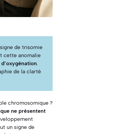
 signe de trisomie
et cette anomalie
et d’oxygénation
.
phie de la clarté
ouble chromosomique ?
que ne présentent
développement
out un signe de