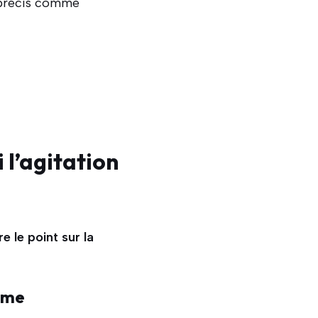
x précis comme
l’agitation
re le point sur la
some