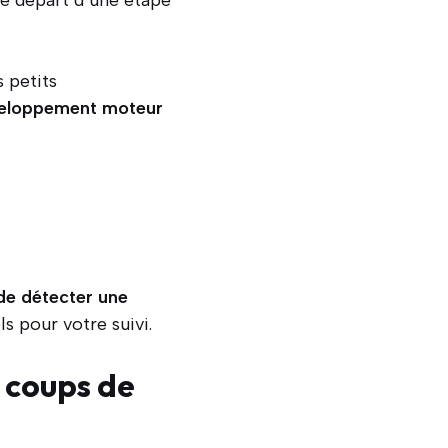
de départ d’une étape
 petits
eloppement moteur
e détecter une
s pour votre suivi.
s coups de