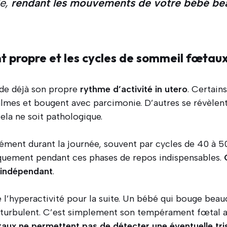
le,
rendant les mouvements de votre bébé be
 propre et les cycles de sommeil fœtau
de déjà son propre
rythme d’activité in utero
. Certain
lmes et bougent avec parcimonie. D’autres se révèlent
ela ne soit pathologique.
ment durant la journée, souvent par cycles de 40 à 5
iquement pendant ces phases de repos indispensables.
t indépendant
.
re l’hyperactivité pour la suite. Un bébé qui bouge bea
turbulent. C’est simplement son tempérament fœtal ac
x ne permettent pas de détecter une éventuelle tri