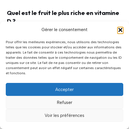
Quel est le fruit le plus riche en vitamine
D ?
Gérer le consentement
Attention à la confusion ! Contrairement à
Pour offrir les meilleures expériences, nous utilisons des technologies
d’autres vitamines,
aucun fruit n’est
telles que les cookies pour stocker et/ou accéder aux informations des
appareils. Le fait de consentir à ces technologies nous permettra de
naturellement riche en vitamine D
. Les agrumes
traiter des données telles que le comportement de navigation ou les ID
(riche en vitamine C), les bananes (en
uniques sur ce site. Le fait de ne pas consentir ou de retirer son
consentement peut avoir un effet négatif sur certaines caractéristiques
potassium) ou les baies (antioxydants) sont
et fonctions.
incontournables pour d’autres bienfaits, mais
pas pour la vitamine D. Toutefois, certains jus
Accepter
d’orange ou produits laitiers peuvent être
enrichis (environ 40 UI/100ml). Pour pallier ce
Refuser
manque, les nutritionnistes recommandent
Voir les préférences
plutôt de miser sur des aliments gras comme les
poissons ou d’envisager une supplémentation