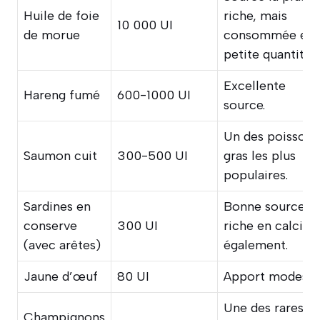
Huile de foie
riche, mais
10 000 UI
de morue
consommée en
petite quantité.
Excellente
Hareng fumé
600-1000 UI
source.
Un des poissons
Saumon cuit
300-500 UI
gras les plus
populaires.
Sardines en
Bonne source,
conserve
300 UI
riche en calciu
(avec arêtes)
également.
Jaune d’œuf
80 UI
Apport modeste
Une des rares
Champignons