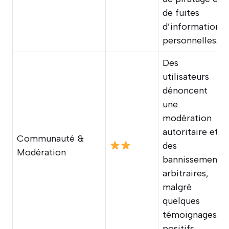
de fuites
d’informations
personnelles.
Des
utilisateurs
dénoncent
une
modération
autoritaire et
Communauté &
des
Modération
bannissements
arbitraires,
malgré
quelques
témoignages
positifs.