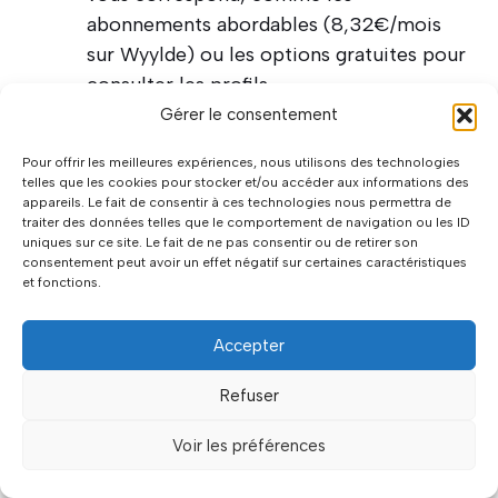
abonnements abordables (8,32€/mois
sur Wyylde) ou les options gratuites pour
consulter les profils.
Gérer le consentement
Priorisez toujours les plateformes respectant
Pour offrir les meilleures expériences, nous utilisons des technologies
les valeurs du libertinage : respect,
telles que les cookies pour stocker et/ou accéder aux informations des
consentement et authenticité.
Wyylde, par
appareils. Le fait de consentir à ces technologies nous permettra de
traiter des données telles que le comportement de navigation ou les ID
exemple, propose une inscription gratuite pour
uniques sur ce site. Le fait de ne pas consentir ou de retirer son
tester la plateforme avant de s’engager. Pour les
consentement peut avoir un effet négatif sur certaines caractéristiques
et fonctions.
budgets restreints, Gareauxlibertins offre une
solution entièrement gratuite, même si la
Accepter
communauté est majoritairement masculine. Le
choix idéal dépend de vos attentes : événements
Refuser
en clubs, fonctionnalités premium ou simplicité
d’utilisation.
Voir les préférences