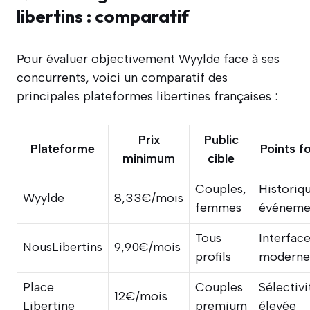
libertins : comparatif
Pour évaluer objectivement Wyylde face à ses
concurrents, voici un comparatif des
principales plateformes libertines françaises :
Prix
Public
Plateforme
Points f
minimum
cible
Couples,
Historiqu
Wyylde
8,33€/mois
femmes
événeme
Tous
Interfac
NousLibertins
9,90€/mois
profils
moderne
Place
Couples
Sélectivi
12€/mois
Libertine
premium
élevée