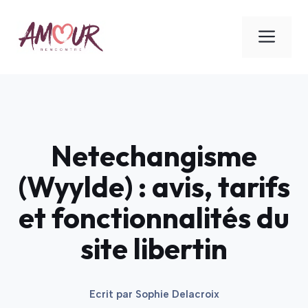
Aller
au
ME
contenu
Netechangisme
(Wyylde) : avis, tarifs
et fonctionnalités du
site libertin
Ecrit par
Sophie Delacroix