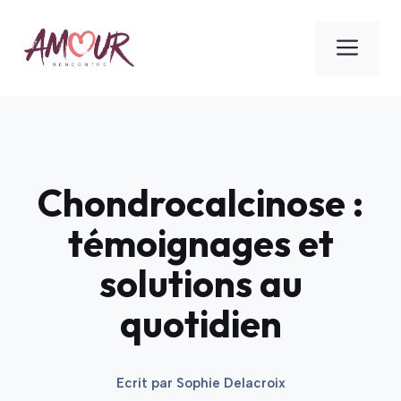
Aller
au
ME
contenu
Chondrocalcinose :
témoignages et
solutions au
quotidien
Ecrit par
Sophie Delacroix