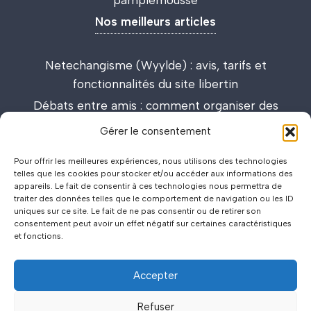
Nos meilleurs articles
Netechangisme (Wyylde) : avis, tarifs et
fonctionnalités du site libertin
Débats entre amis : comment organiser des
discussions passionnantes et enrichissantes
Gérer le consentement
Lieux de drague : carte interactive et guide des
Pour offrir les meilleures expériences, nous utilisons des technologies
meilleurs spots
telles que les cookies pour stocker et/ou accéder aux informations des
appareils. Le fait de consentir à ces technologies nous permettra de
traiter des données telles que le comportement de navigation ou les ID
uniques sur ce site. Le fait de ne pas consentir ou de retirer son
consentement peut avoir un effet négatif sur certaines caractéristiques
et fonctions.
Accepter
©2026
Politique de Confidentialité
.
.
Mentions Légales
.
.
Refuser