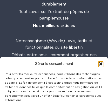
durablement
Tout savoir sur l’extrait de pépins de
pamplemousse
Nos meilleurs articles
Netechangisme (Wyylde) : avis, tarifs et
fonctionnalités du site libertin
Débats entre amis : comment organiser des
discussions passionnantes et enrichissantes
Gérer le consentement
Lieux de drague : carte interactive et guide des
Pour offrir les meilleures expériences, nous utilisons des technologies
meilleurs spots
telles que les cookies pour stocker et/ou accéder aux informations des
appareils. Le fait de consentir à ces technologies nous permettra de
traiter des données telles que le comportement de navigation ou les ID
uniques sur ce site. Le fait de ne pas consentir ou de retirer son
consentement peut avoir un effet négatif sur certaines caractéristiques
et fonctions.