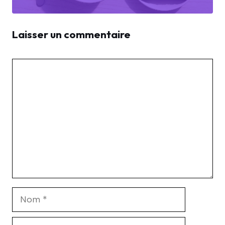
Laisser un commentaire
Commentaire
Nom
E-