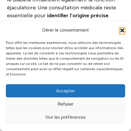
éjaculatoire. Une consultation médicale reste
essentielle pour
identifier l’origine précise
.
Gérer le consentement
Est-il néfaste de « vider ses couilles »
quotidiennement ?
Pour offrir les meilleures expériences, nous utilisons des technologies
telles que les cookies pour stocker et/ou accéder aux informations des
appareils. Le fait de consentir à ces technologies nous permettra de
Éjaculer quotidiennement n’est pas dangereux
traiter des données telles que le comportement de navigation ou les ID
uniques sur ce site. Le fait de ne pas consentir ou de retirer son
en soi, mais l’excès peut entraîner une baisse
consentement peut avoir un effet négatif sur certaines caractéristiques
temporaire d’énergie ou une sensibilité du
et fonctions.
pénis. Cela n’affecte généralement pas la
fertilité, sauf si un trouble spécifique comme
Accepter
l’éjaculation rétrograde est présent. En cas de
Refuser
schéma répétitif associé à une prise de
médicaments (ex. alpha-bloquants), il est
Voir les préférences
préférable de vérifier avec un médecin. En
résumé, c’est
une pratique sans risque majeur,