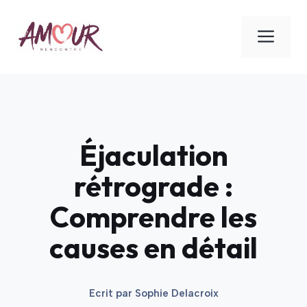
Aller
au
ME
contenu
Éjaculation
rétrograde :
Comprendre les
causes en détail
Ecrit par
Sophie Delacroix