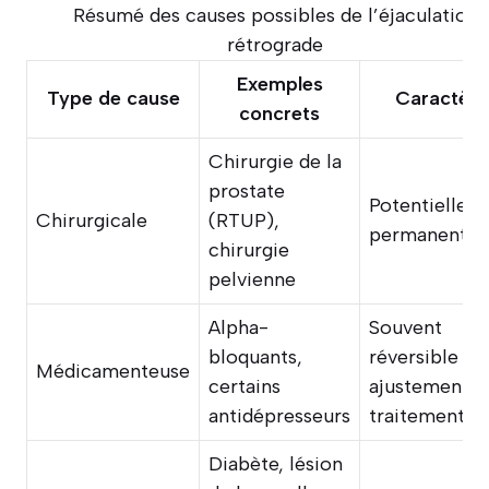
Résumé des causes possibles de l’éjaculation
rétrograde
Exemples
Type de cause
Caractère
concrets
Chirurgie de la
prostate
Potentiellem
Chirurgicale
(RTUP),
permanent
chirurgie
pelvienne
Alpha-
Souvent
bloquants,
réversible ap
Médicamenteuse
certains
ajustement d
antidépresseurs
traitement
Diabète, lésion