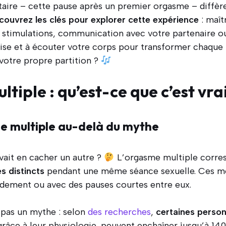
taire – cette pause après un premier orgasme – diffère
couvrez les clés pour explorer cette expérience
: maît
s stimulations, communication avec votre partenaire o
ise et à écouter votre corps pour transformer chaque 
e votre propre partition ?
tiple : qu’est-ce que c’est vra
me multiple au-delà du mythe
vait en cacher un autre ?
L’orgasme multiple corre
s distincts
pendant une même séance sexuelle. Ces mo
idement ou avec des pauses courtes entre eux.
pas un mythe : selon
des recherches
,
certaines person
grâce à leur physiologie, peuvent enchaîner jusqu’à 1