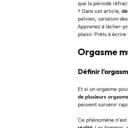
que la période réfrac
? Dans cet article,
dé
pelvien, variation de
Apprenez à lâcher-pr
plaisir. Prêts à écrir
Orgasme mul
Définir l’orgas
Et si un orgasme pou
de plusieurs orgasme
peuvent survenir rap
Ce phénomène n’est 
réalité
. Les femmes, 