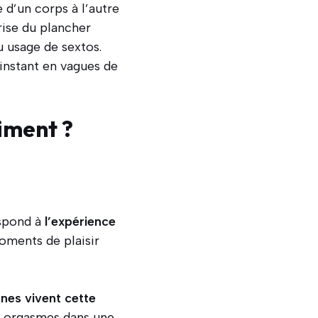
 d’un corps à l’autre
rise du plancher
u usage de sextos.
instant en vagues de
iment ?
spond à
l’expérience
ments de plaisir
nes vivent cette
40 orgasmes dans une