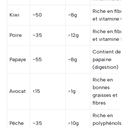
Riche en fibres
Kiwi
~50
~8g
et vitamine C
Riche en fibres
Poire
~35
~12g
et vitamine K
Contient de la
Papaye
~55
~8g
papaïne
(digestion)
Riche en
bonnes
Avocat
<15
~1g
graisses et
fibres
Riche en
Pêche
~35
~10g
polyphénols et