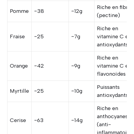
Riche en fibres
Pomme
~38
~12g
(pectine)
Riche en
Fraise
~25
~7g
vitamine C et
antioxydants
Riche en
Orange
~42
~9g
vitamine C et
flavonoïdes
Puissants
Myrtille
~25
~10g
antioxydants
Riche en
anthocyanes
Cerise
~63
~14g
(anti-
inflammatoire)