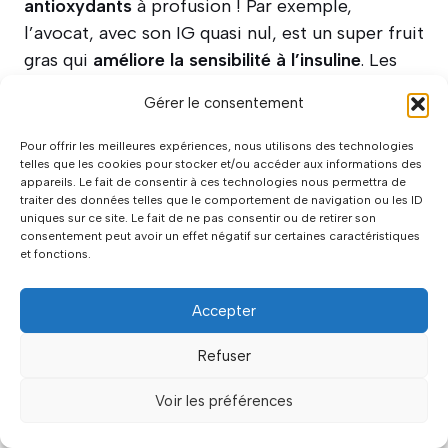
antioxydants
à profusion ! Par exemple,
l’avocat, avec son IG quasi nul, est un super fruit
gras qui
améliore la sensibilité à l’insuline
. Les
myrtilles, quant à elles,
regorgent
Gérer le consentement
d’antioxydants puissants
. Et pour les becs
sucrés, la papaye offre un
délicieux mélange de
Pour offrir les meilleures expériences, nous utilisons des technologies
telles que les cookies pour stocker et/ou accéder aux informations des
douceur et de bienfaits digestifs
grâce à sa
appareils. Le fait de consentir à ces technologies nous permettra de
papaïne. N’oubliez : la clé, c’est la portion
traiter des données telles que le comportement de navigation ou les ID
uniques sur ce site. Le fait de ne pas consentir ou de retirer son
(environ la taille d’une balle de tennis) et la
consentement peut avoir un effet négatif sur certaines caractéristiques
diversité pour profiter de tous les nutriments.
et fonctions.
Y a-t-il des aliments qu’un diabétique
Accepter
peut consommer sans modération ?
Refuser
Bien que la modération soit généralement
Voir les préférences
recommandée,
certains aliments peuvent être
consommés plus librement par les personnes