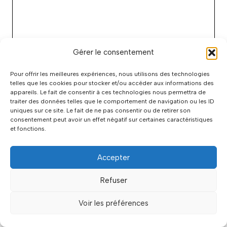
Gérer le consentement
Pour offrir les meilleures expériences, nous utilisons des technologies
telles que les cookies pour stocker et/ou accéder aux informations des
appareils. Le fait de consentir à ces technologies nous permettra de
Nom
traiter des données telles que le comportement de navigation ou les ID
uniques sur ce site. Le fait de ne pas consentir ou de retirer son
consentement peut avoir un effet négatif sur certaines caractéristiques
E-
et fonctions.
mail
Accepter
Site
web
Refuser
Enregistrer mon nom, mon e-mail et mon
Voir les préférences
site dans le navigateur pour mon prochain
commentaire.