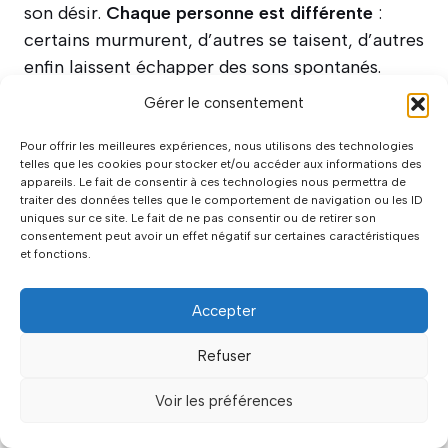
son désir.
Chaque personne est différente
:
certains murmurent, d’autres se taisent, d’autres
enfin laissent échapper des sons spontanés.
L’essentiel est de
se sentir libre et à l’aise
dans
Gérer le consentement
sa peau.
Pour offrir les meilleures expériences, nous utilisons des technologies
telles que les cookies pour stocker et/ou accéder aux informations des
Quel est le type de plaisir le plus intense
appareils. Le fait de consentir à ces technologies nous permettra de
avec les boules de Geisha ?
traiter des données telles que le comportement de navigation ou les ID
uniques sur ce site. Le fait de ne pas consentir ou de retirer son
consentement peut avoir un effet négatif sur certaines caractéristiques
et fonctions.
L’intensité
dépend de votre parcours et de
votre sensibilité
. Pour certaines, c’est le
Accepter
mélange de concentration musculaire et de
sensations vibrantes qui
décuple l’excitation
.
Refuser
D’autres ressentent un
épanouissement
profond
en renforçant leur périnée, gagnant en
Voir les préférences
confiance et en autonomie. En couple,
le plaisir