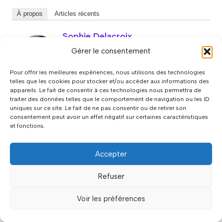
À propos
Articles récents
Sophie Delacroix
Passionnée par les relations humaines
Gérer le consentement
depuis toujours, j'ai choisi de faire de
l'accompagnement relationnel mon métier.
Pour offrir les meilleures expériences, nous utilisons des technologies
Mon parcours personnel dans le
telles que les cookies pour stocker et/ou accéder aux informations des
appareils. Le fait de consentir à ces technologies nous permettra de
polyamour m'a ouvert les yeux sur la diversité des façons
traiter des données telles que le comportement de navigation ou les ID
d'aimer. Thérapeute depuis 8 ans, je partage avec vous
uniques sur ce site. Le fait de ne pas consentir ou de retirer son
mes connaissances professionnelles et mon expérience
consentement peut avoir un effet négatif sur certaines caractéristiques
personnelle pour vous aider à construire des relations
et fonctions.
épanouissantes, quelle que soit leur forme.
Accepter
Refuser
Related articles
Voir les préférences