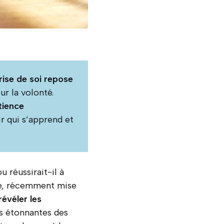
rise de soi repose
ur la volonté.
tience
r qui s’apprend et
 réussirait-il à
e, récemment mise
révéler les
es étonnantes des