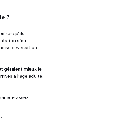
ie ?
ir ce qu’ils
tentation
s’en
ndise devenait un
et géraient mieux le
rivés à l’âge adulte.
manière assez