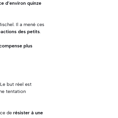
ce d’environ quinze
schel. Il a mené ces
éactions des petits
.
récompense plus
Le but réel est
ne tentation
orce de
résister à une