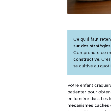
Ce qu’il faut rete
sur des stratégies
Comprendre ce mé
constructive
. C’e
se cultive au quoti
Votre enfant craquera
patienter pour obte
en lumière dans Les 
mécanismes cachés de