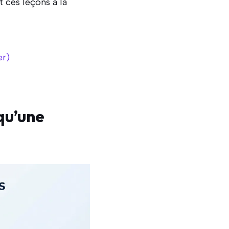
 ces leçons à la
er)
qu’une