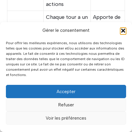
actions
Chaque tour a un
Apporte de
Thématiques
thème spécifique
la variété et
Gérer le consentement
tournantes
(enfance, travail,
de la
relations…)
profondeur
Pour offrir les meilleures expériences, nous utilisons des technologies
telles que les cookies pour stocker et/ou accéder aux informations des
appareils. Le fait de consentir à ces technologies nous permettra de
Thématiques spéciales
traiter des données telles que le comportement de navigation ou les ID
uniques sur ce site. Le fait de ne pas consentir ou de retirer son
consentement peut avoir un effet négatif sur certaines caractéristiques
et fonctions.
Pour renouveler l’expérience, essayez ces
thématiques :
Accepter
Nostalgie
: Questions centrées sur
Refuser
l’enfance et les souvenirs
Projets d’avenir
: Explorez les rêves et
Voir les préférences
ambitions de chacun