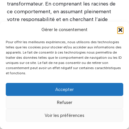
transformateur. En comprenant les racines de
ce comportement, en assumant pleinement
votre responsabilité et en cherchant l’aide
appropriée, vous pouvez non seulement
Gérer le consentement
prévenir toute récidive mais aussi développer
une relation plus saine avec vous-même et avec
Pour offrir les meilleures expériences, nous utilisons des technologies
telles que les cookies pour stocker et/ou accéder aux informations des
les autres. N’oubliez pas que briser le cycle de la
appareils. Le fait de consentir à ces technologies nous permettra de
violence commence par reconnaître sa réalité
traiter des données telles que le comportement de navigation ou les ID
uniques sur ce site. Le fait de ne pas consentir ou de retirer son
et par s’engager sincèrement dans un processus
consentement peut avoir un effet négatif sur certaines caractéristiques
de changement, quelle que soit l’issue de votre
et fonctions.
relation actuelle.
Accepter
Refuser
À propos
Articles récents
Voir les préférences
Sophie Delacroix
Passionnée par les relations humaines