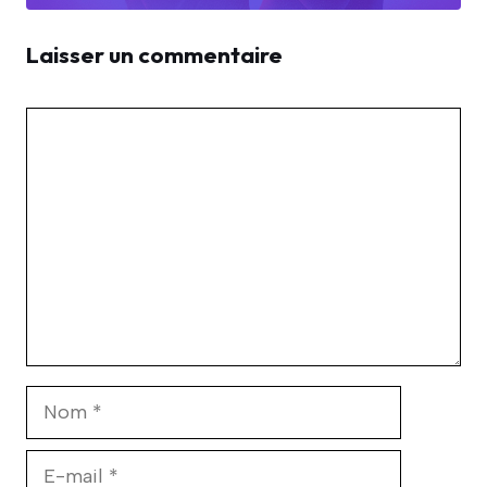
Laisser un commentaire
Commentaire
Nom
E-