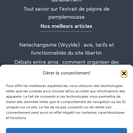
Tout savoir sur l’extrait de pépins de
pamplemousse
Nos meilleurs articles
Netechangisme (Wyylde) : avis, tarifs et
fonctionnalités du site libertin
Débats entre amis : comment organiser des
discussions passionnantes et enrichissantes
Gérer le consentement
Lieux de drague : carte interactive et guide des
Pour offrir les meilleures expériences, nous utilisons des technologies
meilleurs spots
telles que les cookies pour stocker et/ou accéder aux informations des
appareils. Le fait de consentir à ces technologies nous permettra de
traiter des données telles que le comportement de navigation ou les ID
uniques sur ce site. Le fait de ne pas consentir ou de retirer son
consentement peut avoir un effet négatif sur certaines caractéristiques
et fonctions.