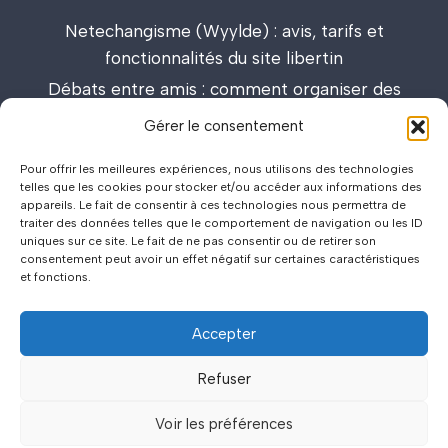
Netechangisme (Wyylde) : avis, tarifs et
fonctionnalités du site libertin
Débats entre amis : comment organiser des
discussions passionnantes et enrichissantes
Gérer le consentement
Lieux de drague : carte interactive et guide des
Pour offrir les meilleures expériences, nous utilisons des technologies
meilleurs spots
telles que les cookies pour stocker et/ou accéder aux informations des
appareils. Le fait de consentir à ces technologies nous permettra de
traiter des données telles que le comportement de navigation ou les ID
uniques sur ce site. Le fait de ne pas consentir ou de retirer son
consentement peut avoir un effet négatif sur certaines caractéristiques
et fonctions.
Accepter
©2026
Politique de Confidentialité
.
.
Mentions Légales
.
.
Refuser
Voir les préférences