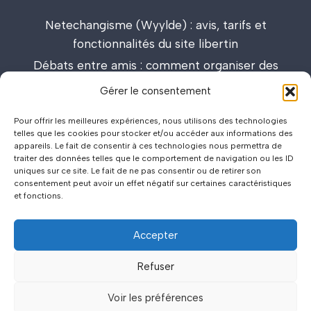
Netechangisme (Wyylde) : avis, tarifs et
fonctionnalités du site libertin
Débats entre amis : comment organiser des
discussions passionnantes et enrichissantes
Gérer le consentement
Lieux de drague : carte interactive et guide des
Pour offrir les meilleures expériences, nous utilisons des technologies
meilleurs spots
telles que les cookies pour stocker et/ou accéder aux informations des
appareils. Le fait de consentir à ces technologies nous permettra de
traiter des données telles que le comportement de navigation ou les ID
uniques sur ce site. Le fait de ne pas consentir ou de retirer son
consentement peut avoir un effet négatif sur certaines caractéristiques
et fonctions.
Accepter
©2026
Politique de Confidentialité
.
.
Mentions Légales
.
.
Refuser
Voir les préférences