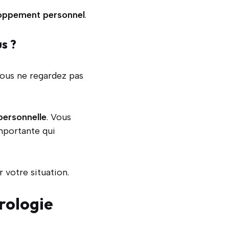
eloppement personnel
.
s ?
 Vous ne regardez pas
personnelle
. Vous
importante qui
 votre situation.
érologie