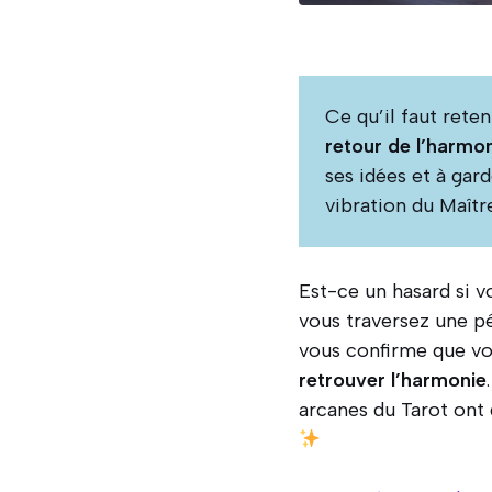
Ce qu’il faut reten
retour de l’harmon
ses idées et à gard
vibration du Maît
Est-ce un hasard si v
vous traversez une pé
vous confirme que vo
retrouver l’harmonie
arcanes du Tarot ont 