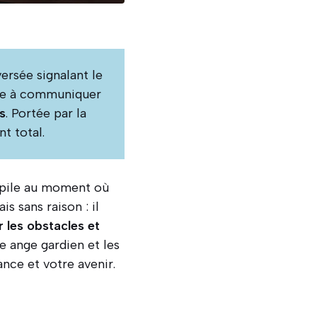
versée signalant le
ite à communiquer
s
. Portée par la
t total.
n pile au moment où
s sans raison : il
 les obstacles et
e ange gardien et les
nce et votre avenir.