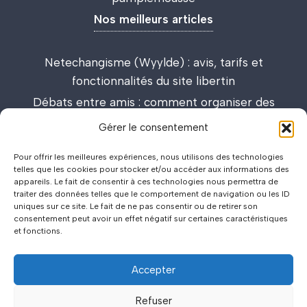
Nos meilleurs articles
Netechangisme (Wyylde) : avis, tarifs et
fonctionnalités du site libertin
Débats entre amis : comment organiser des
discussions passionnantes et enrichissantes
Gérer le consentement
Lieux de drague : carte interactive et guide des
Pour offrir les meilleures expériences, nous utilisons des technologies
meilleurs spots
telles que les cookies pour stocker et/ou accéder aux informations des
appareils. Le fait de consentir à ces technologies nous permettra de
traiter des données telles que le comportement de navigation ou les ID
uniques sur ce site. Le fait de ne pas consentir ou de retirer son
consentement peut avoir un effet négatif sur certaines caractéristiques
et fonctions.
Accepter
©2026
Politique de Confidentialité
.
.
Mentions Légales
.
.
Refuser