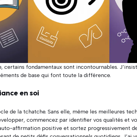
e, certains fondamentaux sont incontournables. J’insis
léments de base qui font toute la différence.
iance en soi
ocle de la tchatche. Sans elle, même les meilleures tec
développer, commencez par identifier vos qualités et v
’auto-affirmation positive et sortez progressivement d
ant de petits défis conversationnels quotidiens. J’ai 