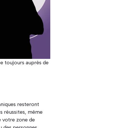
te toujours auprès de
hniques resteront
os réussites, même
e votre zone de
vu des personnes