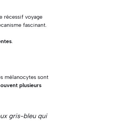
e récessif voyage
écanisme fascinant.
entes
.
les mélanocytes sont
souvent plusieurs
ux gris-bleu qui