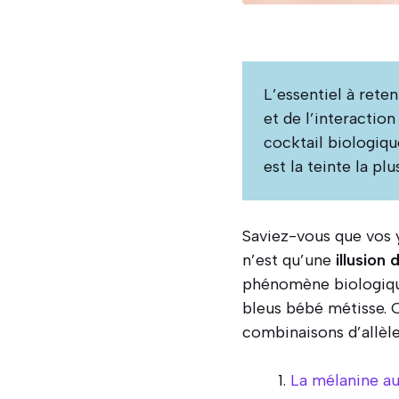
L’essentiel à reten
et de l’interacti
cocktail biologique 
est la teinte la p
Saviez-vous que vos 
n’est qu’une
illusion 
phénomène biologiqu
bleus bébé métisse. C
combinaisons d’allèle
La mélanine au