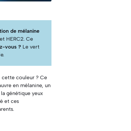
tion de mélanine
 et HERC2. Ce
ez-vous ?
Le vert
e.
 cette couleur ? Ce
auvre en mélanine, un
la génétique yeux
té et ces
rents.