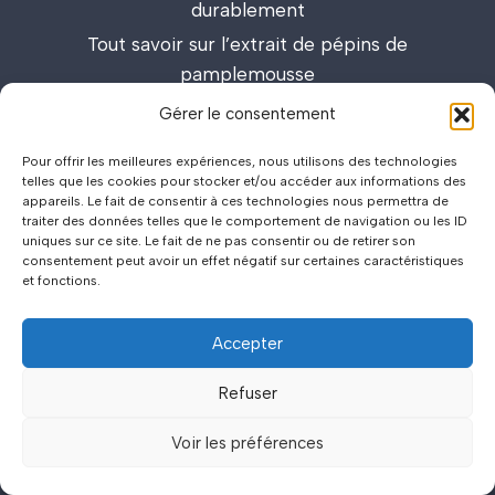
durablement
Tout savoir sur l’extrait de pépins de
pamplemousse
Nos meilleurs articles
Gérer le consentement
Pour offrir les meilleures expériences, nous utilisons des technologies
Netechangisme (Wyylde) : avis, tarifs et
telles que les cookies pour stocker et/ou accéder aux informations des
appareils. Le fait de consentir à ces technologies nous permettra de
fonctionnalités du site libertin
traiter des données telles que le comportement de navigation ou les ID
Débats entre amis : comment organiser des
uniques sur ce site. Le fait de ne pas consentir ou de retirer son
consentement peut avoir un effet négatif sur certaines caractéristiques
discussions passionnantes et enrichissantes
et fonctions.
Lieux de drague : carte interactive et guide des
meilleurs spots
Accepter
Refuser
Voir les préférences