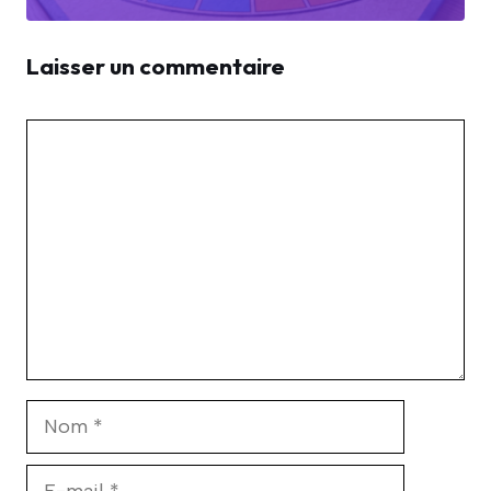
Laisser un commentaire
Commentaire
Nom
E-