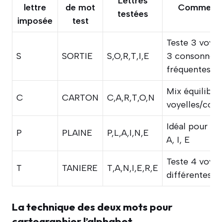
Lettres
lettre
de mot
Commenta
testées
imposée
test
Teste 3 voyel
S
SORTIE
S,O,R,T,I,E
3 consonnes
fréquentes
Mix équilibré
C
CARTON
C,A,R,T,O,N
voyelles/con
Idéal pour tr
P
PLAINE
P,L,A,I,N,E
A, I, E
Teste 4 voyel
T
TANIERE
T,A,N,I,E,R,E
différentes
La technique des deux mots pour
cartographier l’alphabet