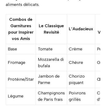
aliments délicats.
Combos de
Garnitures
Le Classique
L’Audacieux
pour Inspirer
Revisité
Vég
vos Amis
Base
Tomate
Crème
Pest
Mozzarella di
Fromage
Chèvre
Gor
bufala
Jambon de
Chorizo
Protéine/Star
Œuf
Parme
piquant
Champignons
Poivrons
Cœu
Légume
de Paris frais
grillés
d’ar