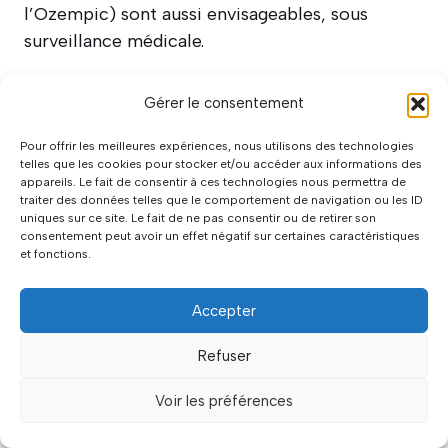
l’Ozempic) sont aussi envisageables, sous
surveillance médicale.
Quelle perte de poids peut-on espérer
Gérer le consentement
avec Weight Watchers ?
Pour offrir les meilleures expériences, nous utilisons des technologies
telles que les cookies pour stocker et/ou accéder aux informations des
En moyenne, les adeptes perdent entre 1 et 4 kg
appareils. Le fait de consentir à ces technologies nous permettra de
traiter des données telles que le comportement de navigation ou les ID
par mois, selon leur engagement. Cela dit, les
uniques sur ce site. Le fait de ne pas consentir ou de retirer son
résultats varient en fonction de l’alimentation,
consentement peut avoir un effet négatif sur certaines caractéristiques
et fonctions.
de l’activité physique et du métabolisme. À
noter :
95% des personnes reprennent du poids
Accepter
après l’arrêt
, selon l’Anses. Le programme
favorise une perte progressive, mais son
Refuser
efficacité dépend de votre capacité à intégrer
durablement ses principes, comme le comptage
Voir les préférences
des points et l’activité régulière.