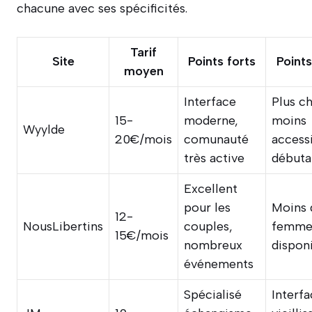
chacune avec ses spécificités.
Tarif
Site
Points forts
Points
moyen
Interface
Plus ch
15-
moderne,
moins
Wyylde
20€/mois
comunauté
access
très active
débuta
Excellent
pour les
Moins 
12-
NousLibertins
couples,
femmes
15€/mois
nombreux
dispon
événements
Spécialisé
Interf