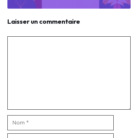
Laisser un commentaire
Commentaire
Nom
E-