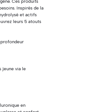
agène. Ces produits
esoins. Inspirés de la
ydrolysé et actifs
uvrez leurs 5 atouts
n profondeur
 jeune via le
luronique en
uplesse et confort.