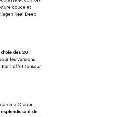
texture douce et
ollagen Real Deep
s d’oie dès 20
 pour les versions
ier l’effet tenseur
vitamine C pour
 resplendissant de