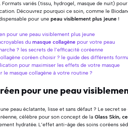
. Formats variés (tissu, hydrogel, masque de nuit) pour 
ication. Découvrez pourquoi ce soin, comme le Bioda
ndispensable pour une
peau visiblement plus jeune
!
en pour une peau visiblement plus jeune
incroyables du
masque collagène
pour votre peau
che ? les secrets de l’efficacité coréenne
llagène coréen choisir ? le guide des différents form
lication pour maximiser les effets de votre masque
er le masque collagène à votre routine ?
oréen pour une peau visiblemen
’une peau éclatante, lisse et sans défaut ? Le secret s
coréenne, célèbre pour son concept de la
Glass Skin, c
tement hydratée. L’effet anti-âge des soins coréens séd