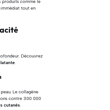
es produits comme le
t immédiat tout en
acité
profondeur. Découvrez
latante
.
n
 peau. Le collagène
ltons contre 300 000
sus cutanés
.