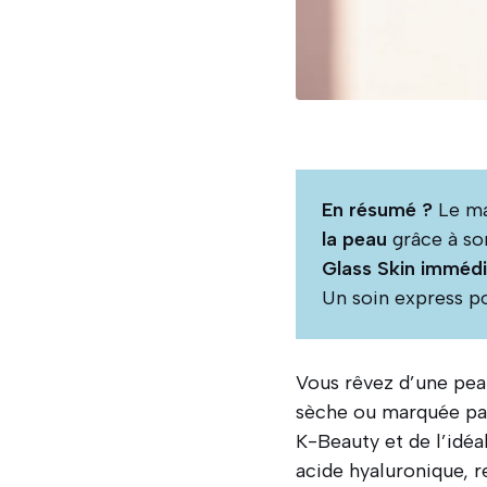
En résumé ?
Le ma
la peau
grâce à so
Glass Skin immédi
Un soin express p
Vous rêvez d’une pea
sèche ou marquée par 
K-Beauty et de l’idéa
acide hyaluronique, re