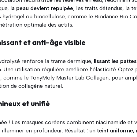
sque,
la peau devient repulpée
, les traits détendus, la 
ts hydrogel ou biocellulose, comme le Biodance Bio C
étration optimale des actifs.
issant et anti-âge visible
ydrolysé renforce la trame dermique,
lissant les patte
n
. Une utilisation régulière améliore l’élasticité. Optez
s, comme le TonyMoly Master Lab Collagen, pour amplif
tion de collagène naturel.
mineux et unifié
anée ! Les masques coréens combinent niacinamide et 
t illuminer en profondeur. Résultat : un
teint uniforme,