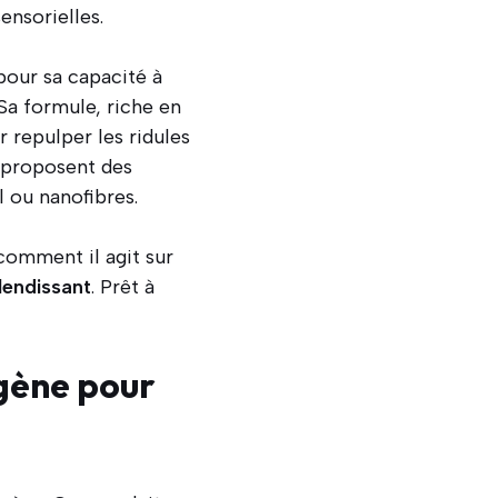
ensorielles.
pour sa capacité à
 Sa formule, riche en
 repulper les ridules
proposent des
l ou nanofibres.
comment il agit sur
lendissant
. Prêt à
gène
pour