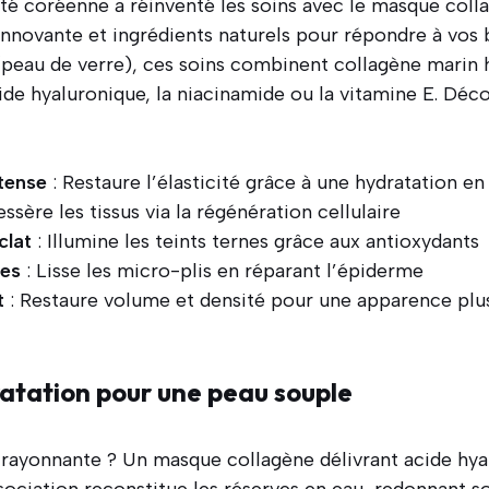
uté coréenne a réinventé les soins avec le masque coll
innovante et ingrédients naturels pour répondre à vos b
peau de verre), ces soins combinent collagène marin h
de hyaluronique, la niacinamide ou la vitamine E. Déco
tense
: Restaure l’élasticité grâce à une hydratation e
essère les tissus via la régénération cellulaire
clat
: Illumine les teints ternes grâce aux antioxydants
des
: Lisse les micro-plis en réparant l’épiderme
t
: Restaure volume et densité pour une apparence plus
atation pour une peau souple
 rayonnante ? Un masque collagène délivrant acide hya
ociation reconstitue les réserves en eau, redonnant so