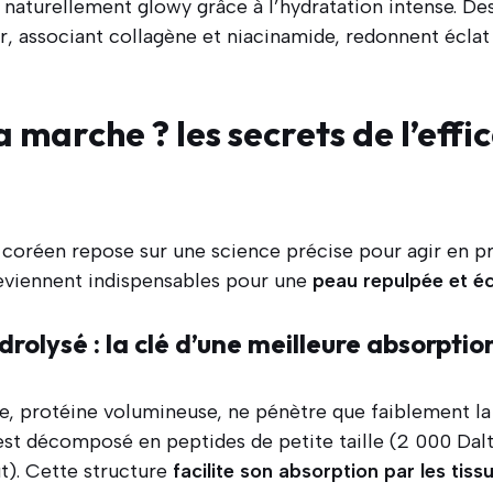
t naturellement glowy grâce à l’hydratation intense. D
r, associant collagène et niacinamide, redonnent écla
marche ? les secrets de l’effic
coréen repose sur une science précise pour agir en 
eviennent indispensables pour une
peau repulpée et éc
rolysé : la clé d’une meilleure absorptio
ue, protéine volumineuse, ne pénètre que faiblement la
, est décomposé en peptides de petite taille (2 000 Da
t). Cette structure
facilite son absorption par les tis