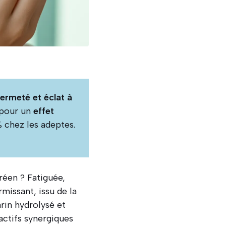
ermeté et éclat à
 pour un
effet
% chez les adeptes.
éen ? Fatiguée,
missant, issu de la
rin hydrolysé et
 actifs synergiques