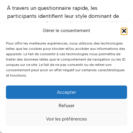
À travers un questionnaire rapide, les
participants identifient leur style dominant de
communication/personnalité selon un modèle
Gérer le consentement
simple (analytique, expressif, aimable, directif).
Une discussion suit sur comment ces différents
Pour offrir les meilleures expériences, nous utilisons des technologies
styles peuvent collaborer efficacement malgré
telles que les cookies pour stocker et/ou accéder aux informations des
appareils. Le fait de consentir à ces technologies nous permettra de
leurs différences.
traiter des données telles que le comportement de navigation ou les ID
uniques sur ce site. Le fait de ne pas consentir ou de retirer son
consentement peut avoir un effet négatif sur certaines caractéristiques
Ces jeux pour briser la glace plus élaborés
et fonctions.
construisent une base solide pour la
collaboration future, particulièrement utile
Accepter
pour des équipes qui devront travailler
ensemble sur le long terme.
Refuser
Voir les préférences
Comment animer efficacement
un jeu pour briser la glace ?