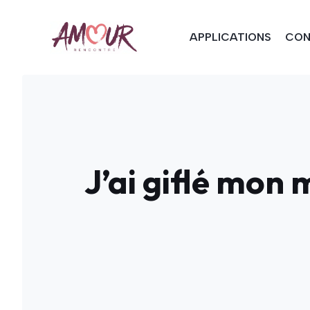
Aller
au
APPLICATIONS
CON
contenu
J’ai giflé mon 