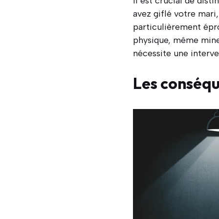
Il est crucial de dist
avez giflé votre mari
particulièrement épro
physique, même mineur
nécessite une interve
Les conséqu