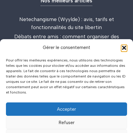
Nos meilleurs articles
Netechangisme (Wyylde) : avis, tarifs et
fonctionnalités du site libertin
Débats entre amis : comment organiser des
discussions passionnantes et enrichissantes
Gérer le consentement
Lieux de drague : carte interactive et guide des
Pour offrir les meilleures expériences, nous utilisons des technologies
meilleurs spots
telles que les cookies pour stocker et/ou accéder aux informations des
appareils. Le fait de consentir à ces technologies nous permettra de
traiter des données telles que le comportement de navigation ou les ID
uniques sur ce site. Le fait de ne pas consentir ou de retirer son
consentement peut avoir un effet négatif sur certaines caractéristiques
et fonctions.
Accepter
©2026
Politique de Confidentialité
.
.
Mentions Légales
.
.
Refuser