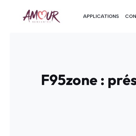
Aller
au
APPLICATIONS
CON
contenu
F95zone : prés