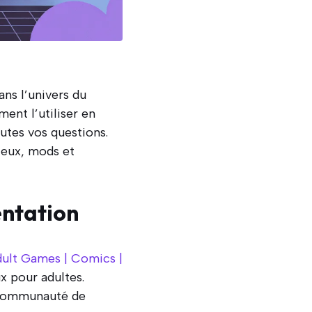
ns l’univers du
ent l’utiliser en
utes vos questions.
jeux, mods et
entation
dult Games | Comics |
x pour adultes.
e communauté de