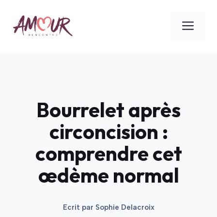
Aller
au
ME
contenu
Bourrelet après
circoncision :
comprendre cet
œdème normal
Ecrit par
Sophie Delacroix