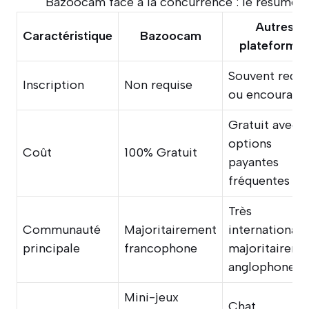
Bazoocam face à la concurrence : le résumé
Autres
Caractéristique
Bazoocam
plateforme
Souvent requi
Inscription
Non requise
ou encouragé
Gratuit avec
options
Coût
100% Gratuit
payantes
fréquentes
Très
Communauté
Majoritairement
internationale
principale
francophone
majoritaireme
anglophone
Mini-jeux
Chat