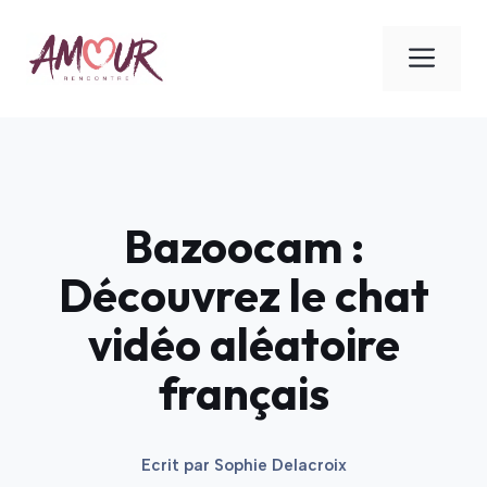
Aller
au
ME
contenu
Bazoocam :
Découvrez le chat
vidéo aléatoire
français
Ecrit par
Sophie Delacroix