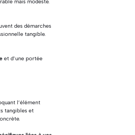
orable mais modeste.
souvent des démarches
sionnelle tangible.
e
et d’une portée
oquant l’élément
ts tangibles et
concrète.