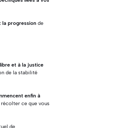
pécifiques liées à vos
 la progression
de
libre et à la justice
on de la stabilité
ommencent enfin à
t récolter ce que vous
tuel de