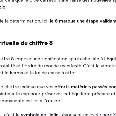
r cela que le 8 de carreau matérialise des
nouvelles s
loi
.
e la détermination. Ici,
le 8 marque une étape validant
.
ituelle du chiffre 8
iffre 8 impose une signification spirituelle liée à l’
équi
a totalité et l’ordre du monde manifesté. C’est la vibrati
 le karma et la loi de cause à effet.
ce chiffre indique que vos
efforts matériels passés c
intenir le cap pour préserver cet équilibre précaire e
 immanente est ici à l’œuvre.
: c’est le
symbole de l’infini
, évoquant un cycle perpé