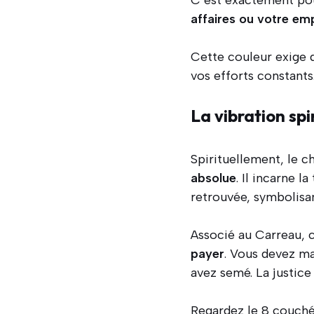
C’est exactement pou
affaires ou votre emp
Cette couleur exige d
vos efforts constants
La vibration spir
Spirituellement, le ch
absolue
. Il incarne l
retrouvée, symbolisant
Associé au Carreau, 
payer
. Vous devez ma
avez semé. La justice
Regardez le 8 couché 