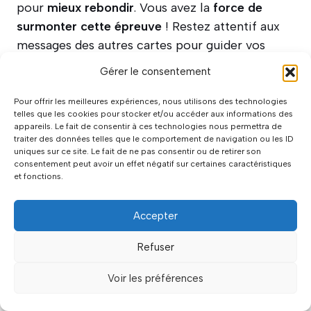
pour
mieux rebondir
. Vous avez la
force de
surmonter cette épreuve
! Restez attentif aux
messages des autres cartes pour guider vos
prochains pas vers le succès
.
Gérer le consentement
Pour offrir les meilleures expériences, nous utilisons des technologies
telles que les cookies pour stocker et/ou accéder aux informations des
À propos
Articles récents
appareils. Le fait de consentir à ces technologies nous permettra de
traiter des données telles que le comportement de navigation ou les ID
Sophie Delacroix
uniques sur ce site. Le fait de ne pas consentir ou de retirer son
consentement peut avoir un effet négatif sur certaines caractéristiques
Passionnée par les relations humaines
et fonctions.
depuis toujours, j'ai choisi de faire de
l'accompagnement relationnel mon métier.
Accepter
Mon parcours personnel dans le
polyamour m'a ouvert les yeux sur la diversité des façons
d'aimer. Thérapeute depuis 8 ans, je partage avec vous
Refuser
mes connaissances professionnelles et mon expérience
personnelle pour vous aider à construire des relations
Voir les préférences
épanouissantes, quelle que soit leur forme.