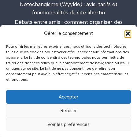
Netechangisme (Wyylde) : avis, tarifs et
fonctionnalités du site libertin
Débats entre amis : comment organiser des
discussions passionnantes et enrichissantes
Gérer le consentement
Lieux de drague : carte interactive et guide des
Pour offrir les meilleures expériences, nous utilisons des technologies
meilleurs spots
telles que les cookies pour stocker et/ou accéder aux informations des
appareils. Le fait de consentir à ces technologies nous permettra de
traiter des données telles que le comportement de navigation ou les ID
uniques sur ce site. Le fait de ne pas consentir ou de retirer son
consentement peut avoir un effet négatif sur certaines caractéristiques
et fonctions.
Accepter
©2026
Politique de Confidentialité
.
.
Mentions Légales
.
.
Refuser
Voir les préférences