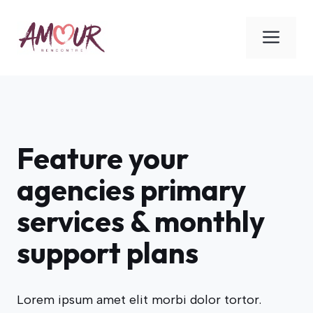
Aller
au
ME
contenu
Feature your
agencies primary
services & monthly
support plans
Lorem ipsum amet elit morbi dolor tortor.